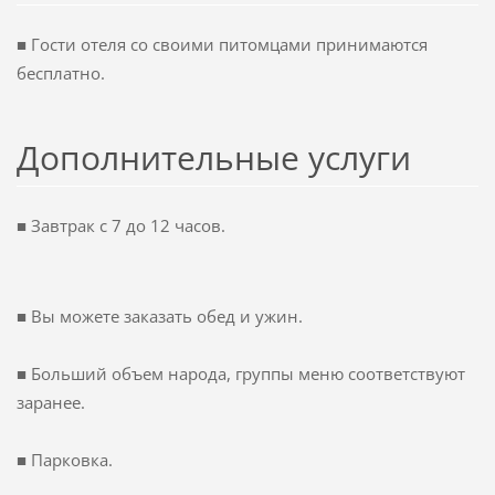
■
Гости отеля
со своими питомцами
принимаются
бесплатно.
Дополнительные услуги
■
З
автрак
с 7 до
12 часов.
■ Вы
можете заказать
обед и ужин.
■
Б
ольший объем
народа, группы
меню
соответствуют
заранее.
■
П
арковка.