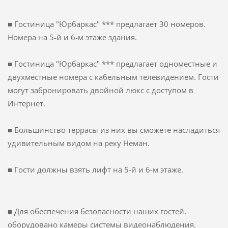
■
Гостиница "
Юрбаркас
"
*** предлагает
30 номеров
.
Номера
на 5-й
и 6-м
этаже
здания
.
■
Гостиница "
Юрбаркас
"
*** предлагает
одноместные и
двухместные номера
с кабельным телевидением.
Гости
могут
забронировать
двойной
люкс с
доступом в
Интернет.
■ Большинство
террасы
из них
вы сможете насладиться
удивительным
видом на реку
Неман
.
■
Гости
должны взять
лифт на
5-й и
6-м этаже
.
■
Для обеспечения безопасности
наших гостей,
оборудован
o
камеры
системы видеонаблюдения
.