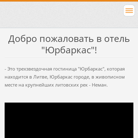
Добро пожаловать в отель
"
Юрбаркас
"
!
- Это
трехзвездочная
гостиница "
Юрбаркас
"
, которая
находится
в Литве,
Юрбаркас
городe, в
живописном
месте на
крупнейших литовских рек
-
Неман.