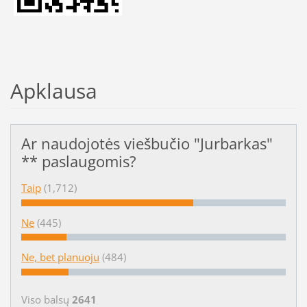
Apklausa
Ar naudojotės viešbučio "Jurbarkas"
** paslaugomis?
Taip
(1,712)
Ne
(445)
Ne, bet planuoju
(484)
Viso balsų
2641