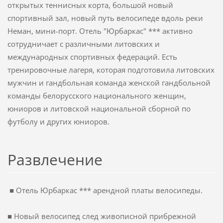
открытых
теннисных корта,
большой новый
спортивный зал,
новый путь
велосипеде
вдоль
реки
Неман
,
мини-
порт.
Отель
"
Юрбаркас"
***
активно
сотрудничает с различными
литовских и
международных спортивных федераций.
Есть
тренировочные лагеря
, которая подготовила
литовских
мужчин и
гандбольная команда
женской
гандбольной
команды
белорусского национального
женщин
,
юниоров
и литовской
национальной сборной по
футболу
и других
юниоров.
Ра
звлечение
■
Отель
Юрбаркас
***
арендной платы
велосипеды.
■
Н
овый велосипед
след
живописной
прибрежной