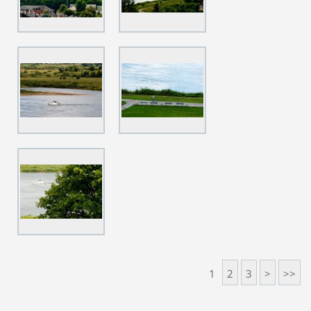
1
2
3
>
>>