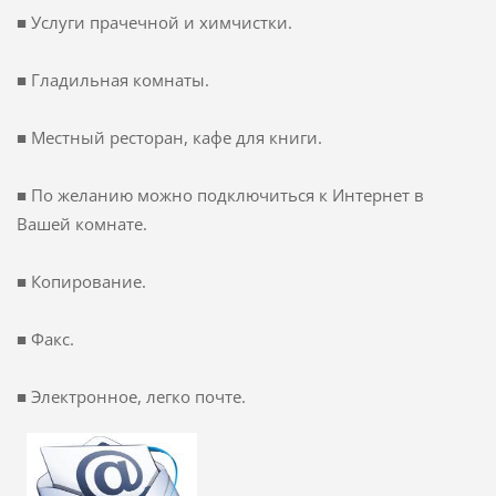
■
У
слуги прачечной и химчистки
.
■
Г
ладильная
комнаты.
■
М
естный ресторан
, кафе
для
книги.
■
По желанию
можно подключиться к
Интернет в
Вашей комнате.
■ Копирование
.
■
Факс.
■
Электронное,
легко
почте.