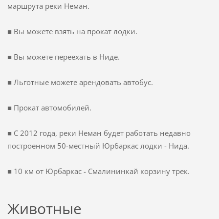
маршрута
реки Неман
.
■ Вы можете
взять на прокат лодки
.
■ Вы можете
переехать в
Ниде.
■
Льготные
можете арендовать
автобус.
■
Прокат автомобилей
.
■
С 2012 года
,
реки Неман
будет работать
недавно
построенном
50-
местный
Юрбаркас
лодки -
Нида.
■
10 км от
Юрбаркас
-
Смалининкай
корзину
трек.
Ж
ивотные