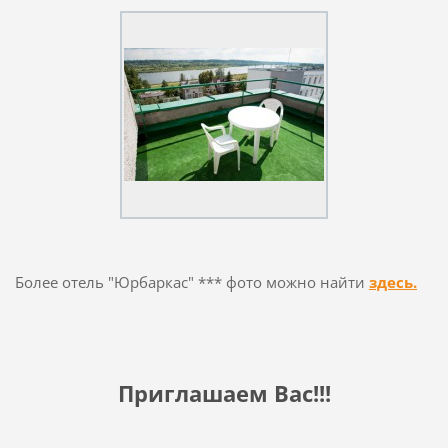
Более
o
тель
"
Юрбаркас
" ***
фото
можно найти
здесь
.
Приглашаем Вас!!!