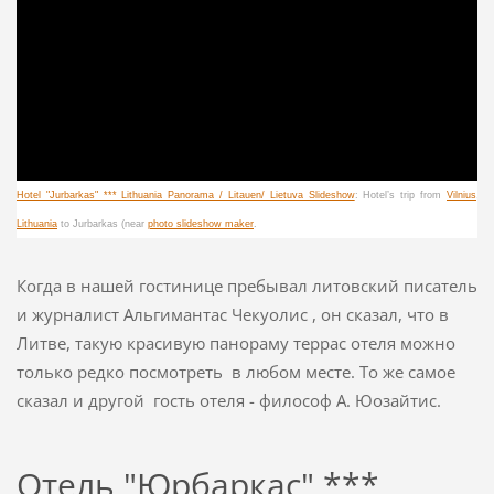
Hotel "Jurbarkas" *** Lithuania Panorama / Litauen/ Lietuva Slideshow
: Hotel’s trip from
Vilnius
,
Lithuania
to Jurbarkas (near
photo slideshow maker
.
Когда
в нашей гостинице
п
ребыва
л
литовский
писатель
и журналист
Альгимантас
Чекуолис
,
он
сказал, что
в
Литве,
такую
красивую панораму
террас
отеля
можно
только
редко
посмотреть
в любом месте.
То же самое
сказал
и
другой
гость
отеля -
философ А.
Юозайтис
.
Отель "Юрбаркас" ***