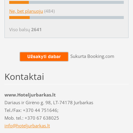
Ne, bet planuoju
(484)
Viso balsų
2641
Sukurta Booking.com
Kontaktai
www.Hoteljurbarkas.lt
Dariaus ir Girėno g. 98, LT-74178 Jurbarkas
Tel./Fax: +370 44 751646;
Mob. tel.: +370 67 638025
info@hot
eljurbar
kas.lt