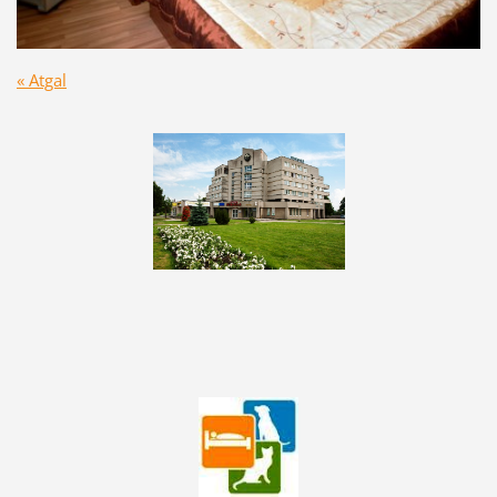
« Atgal