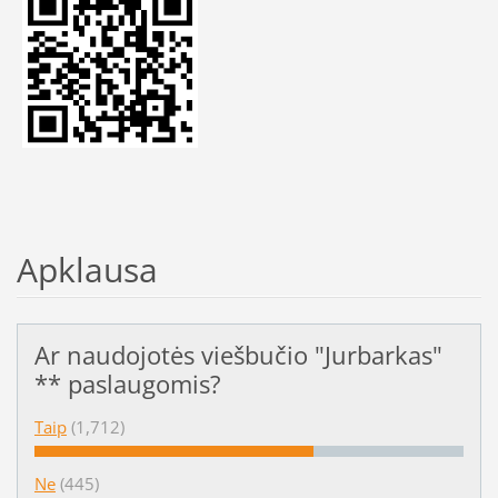
Apklausa
Ar naudojotės viešbučio "Jurbarkas"
** paslaugomis?
Taip
(1,712)
Ne
(445)