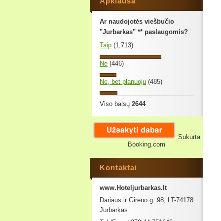
Apklausa
Ar naudojotės viešbučio
"Jurbarkas" ** paslaugomis?
Taip
(1,713)
Ne
(446)
Ne, bet planuoju
(485)
Viso balsų
2644
Sukurta
Booking.com
Kontaktai
www.Hoteljurbarkas.lt
Dariaus ir Girėno g. 98, LT-74178
Jurbarkas