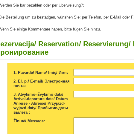
erden Sie
bar bezahlen
oder per Überweisung
?
;
ie Bestellung u
m zu bestätigen, wünshen Sie
:
per Telefon
, per E
-Mail oder F
Wenn
Sie einige Kommentare haben, bitte fügen
Sie hinzu.
ezervacija/ Reservation/ Reservierung/
ронирование
1. Pavardė/ Name/ Imię/ Имя:
2. El. p./ E-mail/ Электронная
почта:
3. Atvykimo-išvykimo data/
Arrival-departure date/ Datum
Anreise - Abreise/ Przyjazd-
wyjazd daty/ Прибытие-даты
вылета :
Žinutė/ Message: