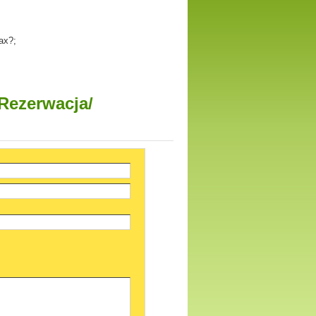
ax?;
 Rezerwacja/