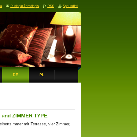
ia
Puslapio žemėlapis
RSS
Spausdinti
DE
PL
und ZIMMER
TYPE:
eibettzimmer mit
Terrasse,
vier Zimmer,