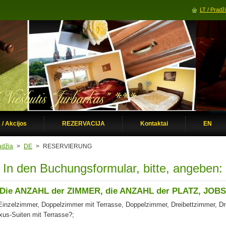
LT / Pradž
 / Akcijos
REZERVACIJA
Kontaktai
EN
adžia
>
DE
>
RESERVIERUNG
In den
Buchungsformular
, bitte, angeben:
Die ANZAHL der ZIMMER
, die ANZAHL der PLATZ,
JOBS
Einzelzimmer, Doppelzimmer
mit Terrasse,
Doppelzimmer, Dreibettzimmer,
Dr
xus-Suiten
mit Terrasse
?
;