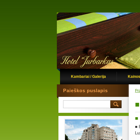
Kambariai / Galerija
Kainos
Paieškos puslapis
Pr
■
■
■
Lu