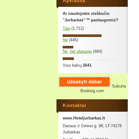
Apklausa
Ar naudojotės viešbučio
"Jurbarkas" ** paslaugomis?
Taip
(1,712)
Ne
(445)
Ne, bet planuoju
(484)
Viso balsų
2641
Sukurta
Booking.com
Kontaktai
www.Hoteljurbarkas.lt
Dariaus ir Girėno g. 98, LT-74178
Jurbarkas