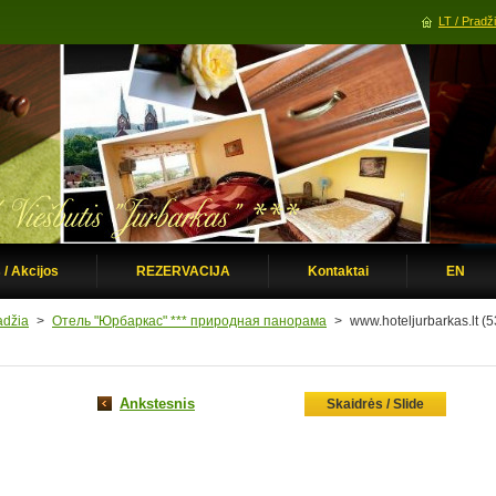
LT / Pradž
 / Akcijos
REZERVACIJA
Kontaktai
EN
adžia
>
Отель "Юрбаркас" *** природная панорама
>
www.hoteljurbarkas.lt (5
Ankstesnis
Skaidrės / Slide