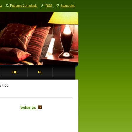
ia
Puslapio žemėlapis
RSS
Spausdinti
DE
PL
3).jpg
Sekantis