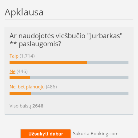
Apklausa
Ar naudojotės viešbučio "Jurbarkas"
** paslaugomis?
Taip
(1,714)
Ne
(446)
Ne, bet planuoju
(486)
Viso balsų
2646
Sukurta Booking.com