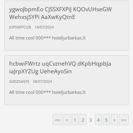
ygwoJbpmEo CJSSXFXPiJ KQOvUHseGW
WehxsjSYPi AaXwKyQtnE
JUPSNFPCUB
14/07/2024
All time cool 000*** hoteljurbarkas.lt
hcbwiFWrtz uqCvznehVQ dKpbHqpbJa
iaJrpXYZUg UeheAyoSin
GVDZSIAEPJ
08/07/2024
All time cool 000*** hoteljurbarkas.lt
<<
<
1
2
3
4
5
>
>>