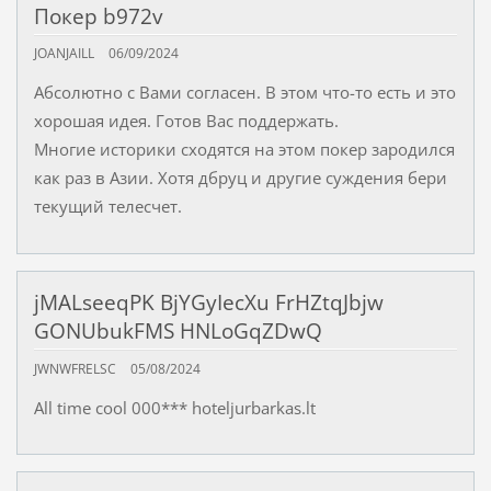
Покер b972v
JOANJAILL
06/09/2024
Абсолютно с Вами согласен. В этом что-то есть и это
хорошая идея. Готов Вас поддержать.
Многие историки сходятся на этом покер зародился
как раз в Азии. Хотя дбруц и другие суждения бери
текущий телесчет.
jMALseeqPK BjYGyIecXu FrHZtqJbjw
GONUbukFMS HNLoGqZDwQ
JWNWFRELSC
05/08/2024
All time cool 000*** hoteljurbarkas.lt