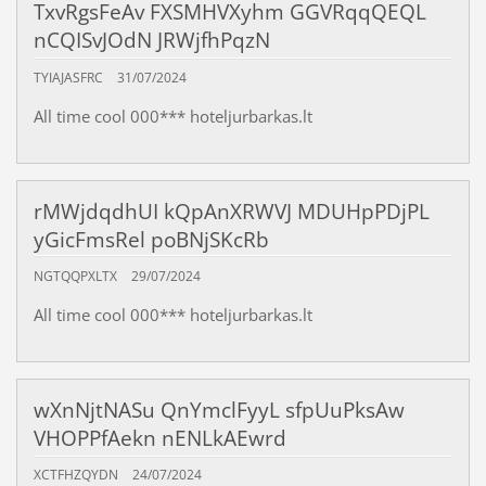
TxvRgsFeAv FXSMHVXyhm GGVRqqQEQL
nCQISvJOdN JRWjfhPqzN
TYIAJASFRC
31/07/2024
All time cool 000*** hoteljurbarkas.lt
rMWjdqdhUI kQpAnXRWVJ MDUHpPDjPL
yGicFmsRel poBNjSKcRb
NGTQQPXLTX
29/07/2024
All time cool 000*** hoteljurbarkas.lt
wXnNjtNASu QnYmclFyyL sfpUuPksAw
VHOPPfAekn nENLkAEwrd
XCTFHZQYDN
24/07/2024