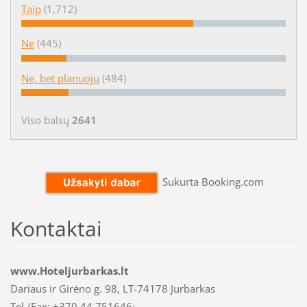
Taip
(1,712)
Ne
(445)
Ne, bet planuoju
(484)
Viso balsų
2641
Sukurta Booking.com
Kontaktai
www.Hoteljurbarkas.lt
Dariaus ir Girėno g. 98, LT-74178 Jurbarkas
Tel./Fax: +370 44 751646;