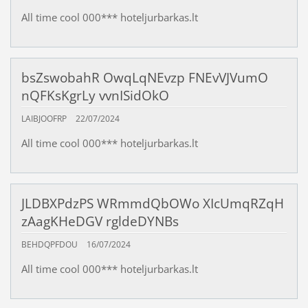
All time cool 000*** hoteljurbarkas.lt
bsZswobahR OwqLqNEvzp FNEvVJVumO
nQFKsKgrLy vvnISidOkO
LAIBJOOFRP
22/07/2024
All time cool 000*** hoteljurbarkas.lt
JLDBXPdzPS WRmmdQbOWo XIcUmqRZqH
zAagKHeDGV rgldeDYNBs
BEHDQPFDOU
16/07/2024
All time cool 000*** hoteljurbarkas.lt