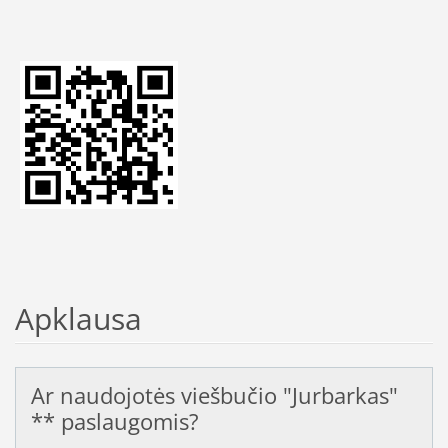
Apklausa
Ar naudojotės viešbučio "Jurbarkas"
** paslaugomis?