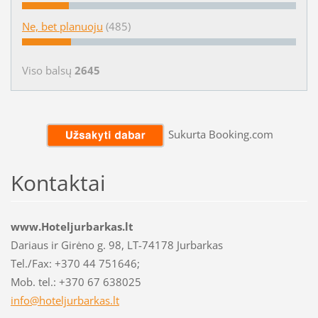
Ne, bet planuoju
(485)
Viso balsų
2645
Sukurta Booking.com
Kontaktai
www.Hoteljurbarkas.lt
Dariaus ir Girėno g. 98, LT-74178 Jurbarkas
Tel./Fax: +370 44 751646;
Mob. tel.: +370 67 638025
info@hot
eljurbar
kas.lt