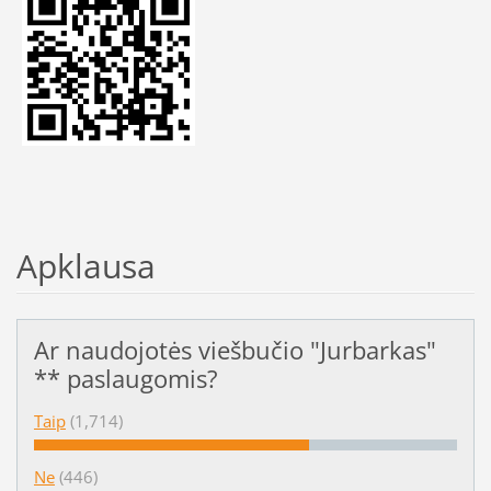
Apklausa
Ar naudojotės viešbučio "Jurbarkas"
** paslaugomis?
Taip
(1,714)
Ne
(446)