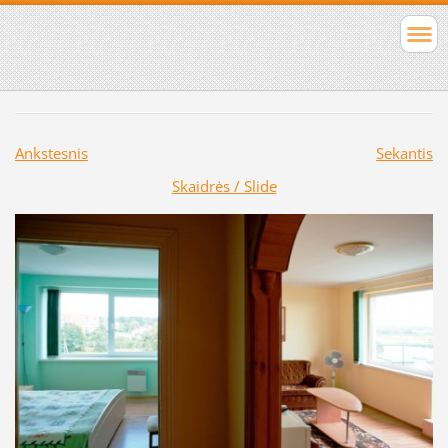
Ankstesnis
Sekantis
Skaidrės / Slide