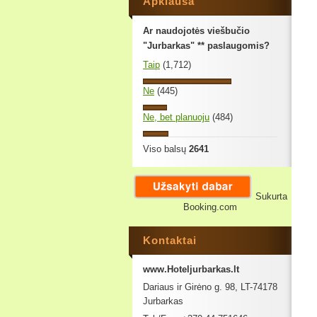
Apklausa
Ar naudojotės viešbučio
"Jurbarkas" ** paslaugomis?
Taip
(1,712)
Ne
(445)
Ne, bet planuoju
(484)
Viso balsų
2641
Sukurta
Booking.com
Kontaktai
www.Hoteljurbarkas.lt
Dariaus ir Girėno g. 98, LT-74178
Jurbarkas