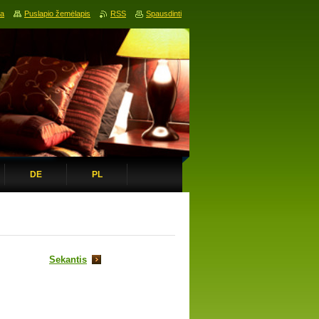
ia
Puslapio žemėlapis
RSS
Spausdinti
DE
PL
Sekantis