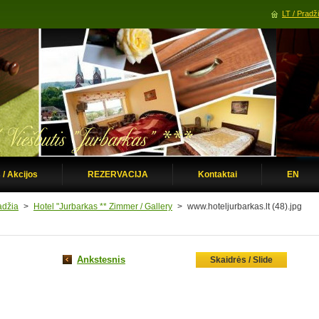
LT / Pradž
 / Akcijos
REZERVACIJA
Kontaktai
EN
adžia
>
Hotel "Jurbarkas ** Zimmer / Gallery
>
www.hoteljurbarkas.lt (48).jpg
Ankstesnis
Skaidrės / Slide