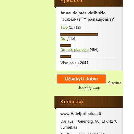
Apklausa
Ar naudojotės viešbučio
"Jurbarkas" ** paslaugomis?
Taip
(1,712)
Ne
(445)
Ne, bet planuoju
(484)
Viso balsų
2641
Sukurta
Booking.com
Kontaktai
www.Hoteljurbarkas.lt
Dariaus ir Girėno g. 98, LT-74178
Jurbarkas