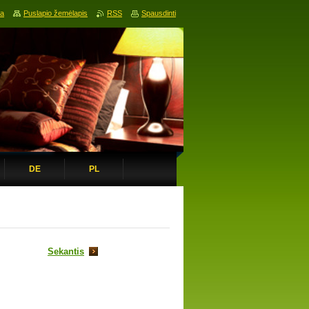
ia
Puslapio žemėlapis
RSS
Spausdinti
DE
PL
Sekantis