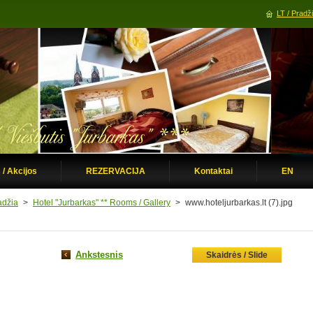
LT / Pradž
 / Akcijos
REZERVACIJA
Kontaktai
EN
adžia
>
Hotel "Jurbarkas" ** Rooms / Gallery
>
www.hoteljurbarkas.lt (7).jpg
Ankstesnis
Skaidrės / Slide