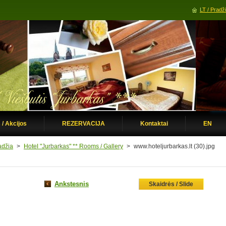
LT / Pradž
 / Akcijos
REZERVACIJA
Kontaktai
EN
adžia
>
Hotel "Jurbarkas" ** Rooms / Gallery
>
www.hoteljurbarkas.lt (30).jpg
Ankstesnis
Skaidrės / Slide