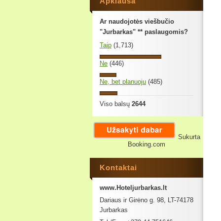
Apklausa
Ar naudojotės viešbučio
"Jurbarkas" ** paslaugomis?
Taip
(1,713)
Ne
(446)
Ne, bet planuoju
(485)
Viso balsų
2644
Sukurta
Booking.com
Kontaktai
www.Hoteljurbarkas.lt
Dariaus ir Girėno g. 98, LT-74178
Jurbarkas