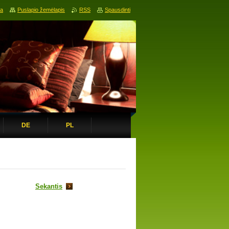
ia
Puslapio žemėlapis
RSS
Spausdinti
DE
PL
Sekantis