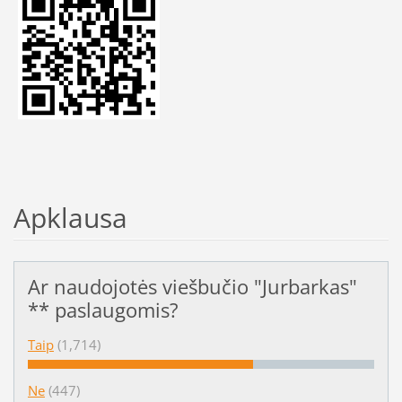
Apklausa
Ar naudojotės viešbučio "Jurbarkas"
** paslaugomis?
Taip
(1,714)
Ne
(447)