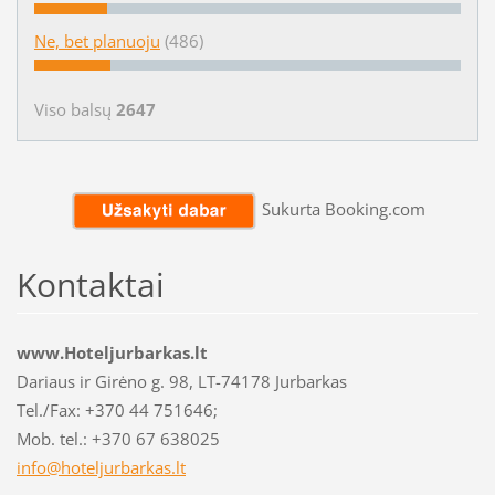
Ne, bet planuoju
(486)
Viso balsų
2647
Sukurta Booking.com
Kontaktai
www.Hoteljurbarkas.lt
Dariaus ir Girėno g. 98, LT-74178 Jurbarkas
Tel./Fax: +370 44 751646;
Mob. tel.: +370 67 638025
info@hot
eljurbar
kas.lt