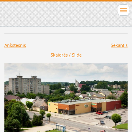
Ankstesnis
Sekantis
Skaidrės / Slide