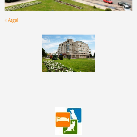
« Atgal