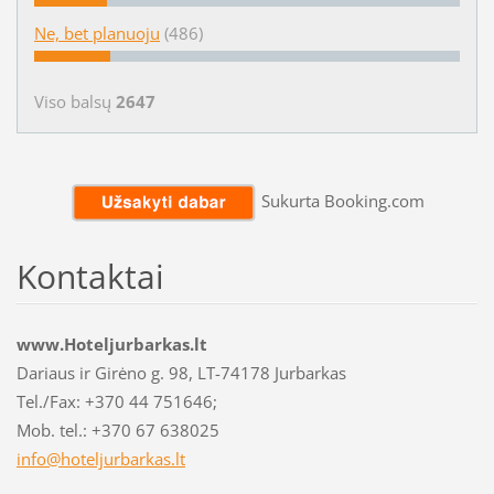
Ne, bet planuoju
(486)
Viso balsų
2647
Sukurta Booking.com
Kontaktai
www.Hoteljurbarkas.lt
Dariaus ir Girėno g. 98, LT-74178 Jurbarkas
Tel./Fax: +370 44 751646;
Mob. tel.: +370 67 638025
info@hot
eljurbar
kas.lt