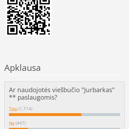
Apklausa
Ar naudojotės viešbučio "Jurbarkas"
** paslaugomis?
Taip
(1,714)
Ne
(447)