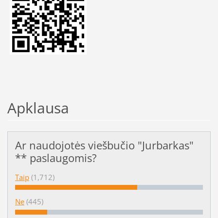
Apklausa
Ar naudojotės viešbučio "Jurbarkas"
** paslaugomis?
Taip
(1,712)
Ne
(445)