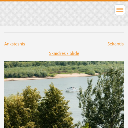
Ankstesnis
Sekantis
Skaidrės / Slide