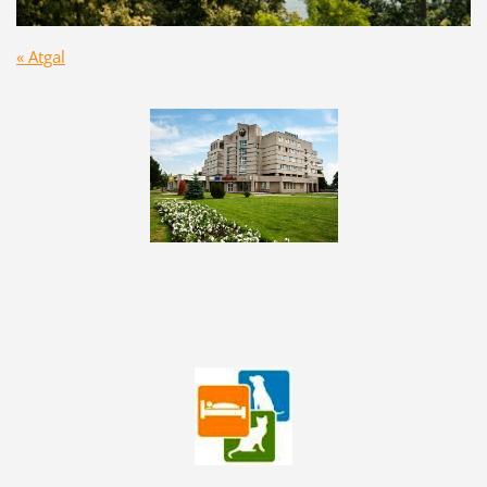
« Atgal