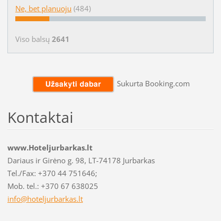
Ne, bet planuoju
(484)
Viso balsų
2641
Sukurta Booking.com
Kontaktai
www.Hoteljurbarkas.lt
Dariaus ir Girėno g. 98, LT-74178 Jurbarkas
Tel./Fax: +370 44 751646;
Mob. tel.: +370 67 638025
info@hot
eljurbar
kas.lt