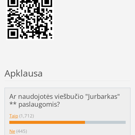
Apklausa
Ar naudojotės viešbučio "Jurbarkas"
** paslaugomis?
Taip
(1,712)
Ne
(445)