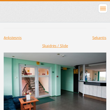
Ankstesnis
Sekantis
Skaidrės / Slide