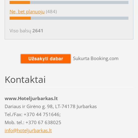
Ne, bet planuoju
(484)
Viso balsų
2641
Sukurta Booking.com
Kontaktai
www.Hoteljurbarkas.lt
Dariaus ir Girėno g. 98, LT-74178 Jurbarkas
Tel./Fax: +370 44 751646;
Mob. tel.: +370 67 638025
info@hot
eljurbar
kas.lt