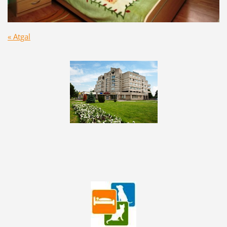
« Atgal