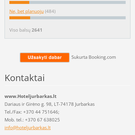
Ne, bet planuoju
(484)
Viso balsų
2641
Sukurta Booking.com
Kontaktai
www.Hoteljurbarkas.lt
Dariaus ir Girėno g. 98, LT-74178 Jurbarkas
Tel./Fax: +370 44 751646;
Mob. tel.: +370 67 638025
info@hot
eljurbar
kas.lt