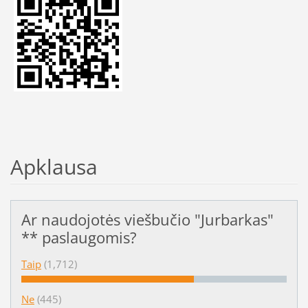
Apklausa
Ar naudojotės viešbučio "Jurbarkas"
** paslaugomis?
Taip
(1,712)
Ne
(445)