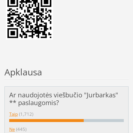
Apklausa
Ar naudojotės viešbučio "Jurbarkas"
** paslaugomis?
Taip
(1,712)
Ne
(445)