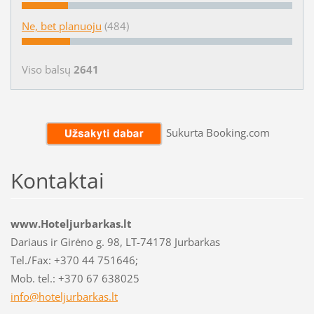
Ne, bet planuoju
(484)
Viso balsų
2641
Sukurta Booking.com
Kontaktai
www.Hoteljurbarkas.lt
Dariaus ir Girėno g. 98, LT-74178 Jurbarkas
Tel./Fax: +370 44 751646;
Mob. tel.: +370 67 638025
info@hot
eljurbar
kas.lt